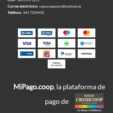
CUIT
: 30707071229
Correo electrónico
:
cajuunapasion@outlook.es
Teléfono
:
341 7209433
MiPago.coop
, la plataforma de
pago de