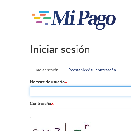
Pasar
al
contenido
principal
Iniciar sesión
Iniciar sesión
(solapa
Reestablecé tu contraseña
Solapas
activa)
principales
Nombre de usuario
Contraseña