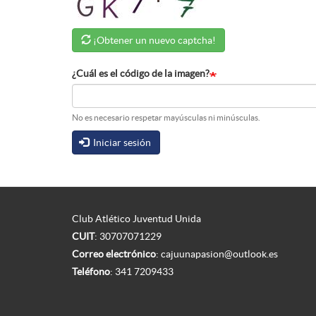
¡Obtener un nuevo captcha!
¿Cuál es el código de la imagen?
No es necesario respetar mayúsculas ni minúsculas.
Iniciar sesión
Club Atlético Juventud Unida
CUIT
: 30707071229
Correo electrónico
:
cajuunapasion@outlook.es
Teléfono
:
341 7209433